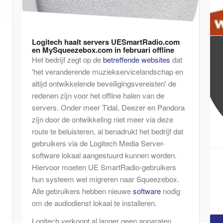
Logitech haalt servers UESmartRadio.com
en MySqueezebox.com in februari offline
Het bedrijf zegt op de
betreffende
websites
dat
'het veranderende muziekservicelandschap en
altijd ontwikkelende beveiligingsvereisten' de
redenen zijn voor het offline halen van de
servers. Onder meer Tidal, Deezer en Pandora
zijn door de ontwikkeling niet meer via deze
route te beluisteren, al benadrukt het bedrijf dat
gebruikers via de Logitech Media Server-
software lokaal aangestuurd kunnen worden.
Hiervoor moeten UE SmartRadio-gebruikers
hun systeem wel migreren naar Squeezebox.
Alle gebruikers hebben nieuwe
software
nodig
om de audiodienst lokaal te installeren.
Logitech verkoopt al langer geen apparaten